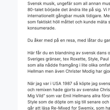
Svensk musik, ungefär som all annan musi
80-talet började det ändra lite på sig. V
internationellt gångbar musik tidigare. Me
som faktiskt höll måttet och kunde mäta 
konsumerade.
Du åker med på en resa, med låtar du gar
Här får du en blandning av svensk dans o
Sveriges gränser, tex Roxette, Style, Paul
som alla nådde framgång i lite olika omfa
Hellman men även Christer Modig har gjor
När jag var i USA 1987 så köpte jag sven
och remixen hade gjorts av svenske Chris
Mig Vild” som var Emil Hellmans allra först
Style som de döpte om sig till senare oc
går att läsa Re-Mixed for Swemix, som ha