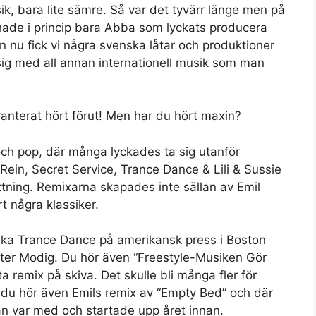
k, bara lite sämre. Så var det tyvärr länge men på
Set Youtube Channel ID
i hade i princip bara Abba som lyckats producera
n nu fick vi några svenska låtar och produktioner
sig med all annan internationell musik som man
anterat hört förut! Men har du hört maxin?
ch pop, där många lyckades ta sig utanför
 Rein, Secret Service, Trance Dance & Lili & Sussie
ttning. Remixarna skapades inte sällan av Emil
t några klassiker.
ska Trance Dance på amerikansk press i Boston
ter Modig. Du hör även “Freestyle-Musiken Gör
a remix på skiva. Det skulle bli många fler för
h du hör även Emils remix av “Empty Bed” och där
n var med och startade upp året innan.