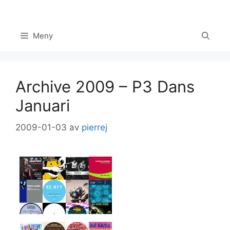
Hoppa
till
innehåll
Meny
Archive 2009 – P3 Dans
Januari
2009-01-03
av
pierrej
Set Youtube Channel ID