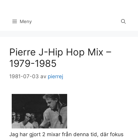
Hoppa
till
innehåll
Meny
Pierre J-Hip Hop Mix –
1979-1985
1981-07-03
av
pierrej
Set Youtube Channel ID
Jag har gjort 2 mixar från denna tid, där fokus