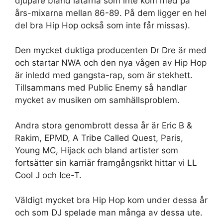
djupare bland låtarna som inte kom med på
års-mixarna mellan 86-89. På dem ligger en hel
del bra Hip Hop också som inte får missas).
Den mycket duktiga producenten Dr Dre är med
och startar NWA och den nya vågen av Hip Hop
är inledd med gangsta-rap, som är stekhett.
Tillsammans med Public Enemy så handlar
mycket av musiken om samhällsproblem.
Andra stora genombrott dessa år är Eric B &
Rakim, EPMD, A Tribe Called Quest, Paris,
Young MC, Hijack och bland artister som
fortsätter sin karriär framgångsrikt hittar vi LL
Cool J och Ice-T.
Väldigt mycket bra Hip Hop kom under dessa år
och som DJ spelade man många av dessa ute.