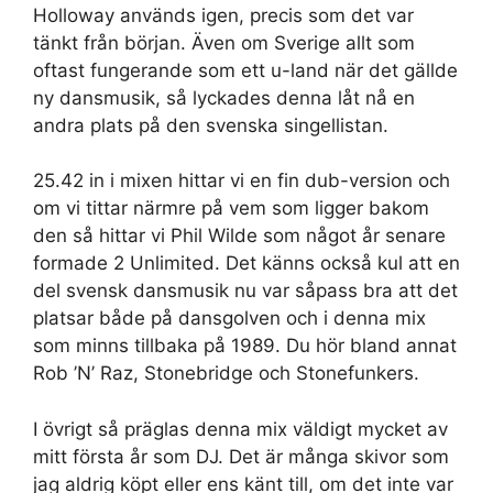
Holloway används igen, precis som det var
tänkt från början. Även om Sverige allt som
oftast fungerande som ett u-land när det gällde
ny dansmusik, så lyckades denna låt nå en
andra plats på den svenska singellistan.
25.42 in i mixen hittar vi en fin dub-version och
om vi tittar närmre på vem som ligger bakom
den så hittar vi Phil Wilde som något år senare
formade 2 Unlimited. Det känns också kul att en
del svensk dansmusik nu var såpass bra att det
platsar både på dansgolven och i denna mix
som minns tillbaka på 1989. Du hör bland annat
Rob ’N’ Raz, Stonebridge och Stonefunkers.
I övrigt så präglas denna mix väldigt mycket av
mitt första år som DJ. Det är många skivor som
jag aldrig köpt eller ens känt till, om det inte var