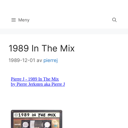
Hoppa
till
innehåll
Meny
1989 In The Mix
1989-12-01
av
pierrej