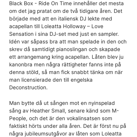
Black Box ‎- Ride On Time innehåller det mesta
om det jag pratat om de två tidigare åren. Det
började med att en italiensk DJ lekte med
acapellan till Loleatta Holloway – Love
Sensation i sina DJ-set med just en sampler.
Idén var såpass bra att man spelade in den och
skrev då samtidigt pianoslingan och skapade
ett arrangemang kring acapellan. Låten blev ju
kanonbra men några rättigheter fanns inte på
denna stöld, så man fick snabbt tänka om när
man licensierade den till engelska
Deconstruction.
Man bytte då ut sången mot en nyinspelad
sång av Heather Small, senare känd som M-
People, och det är den vokalinsatsen som
faktiskt hörts under alla åren. Det är först nu på
några jubileumsutgåvor av låten som Loleatta