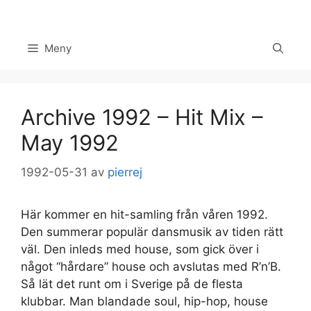
Hoppa
till
innehåll
Meny
Archive 1992 – Hit Mix –
May 1992
1992-05-31
av
pierrej
Här kommer en hit-samling från våren 1992.
Den summerar populär dansmusik av tiden rätt
väl. Den inleds med house, som gick över i
något “hårdare” house och avslutas med R’n’B.
Set Youtube Channel ID
Så lät det runt om i Sverige på de flesta
klubbar. Man blandade soul, hip-hop, house