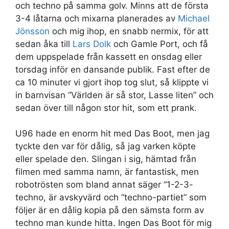
och techno på samma golv. Minns att de första
3-4 låtarna och mixarna planerades av
Michael
Jönsson
och mig ihop, en snabb nermix, för att
sedan åka till
Lars Dolk
och Gamle Port, och få
dem uppspelade från kassett en
onsdag eller
torsdag inför en dansande publik. Fast efter de
ca 10 minuter vi gjort ihop tog slut, så klippte vi
in barnvisan “Världen är så stor, Lasse liten” och
sedan över till någon stor hit, som ett prank.
U96 hade en enorm hit med Das Boot, men jag
tyckte den var för dålig, så jag varken köpte
eller spelade den. Slingan i sig, hämtad från
filmen med samma namn, är fantastisk, men
robotrösten som bland annat säger “1-2-3-
techno, är avskyvärd och “techno-partiet” som
följer är en dålig kopia på den sämsta form av
techno man kunde hitta. Ingen Das Boot för mig