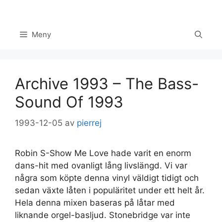
Hoppa
till
innehåll
Meny
Archive 1993 – The Bass-
Sound Of 1993
1993-12-05
av
pierrej
Robin S-Show Me Love hade varit en enorm
Set Youtube Channel ID
dans-hit med ovanligt lång livslängd. Vi var
några som köpte denna vinyl väldigt tidigt och
sedan växte låten i populäritet under ett helt år.
Hela denna mixen baseras på låtar med
liknande orgel-basljud. Stonebridge var inte