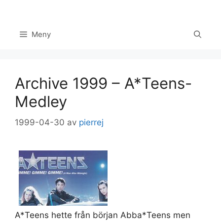
Hoppa
till
innehåll
Meny
Archive 1999 – A*Teens-
Medley
1999-04-30
av
pierrej
Set Youtube Channel ID
A*Teens hette från början Abba*Teens men