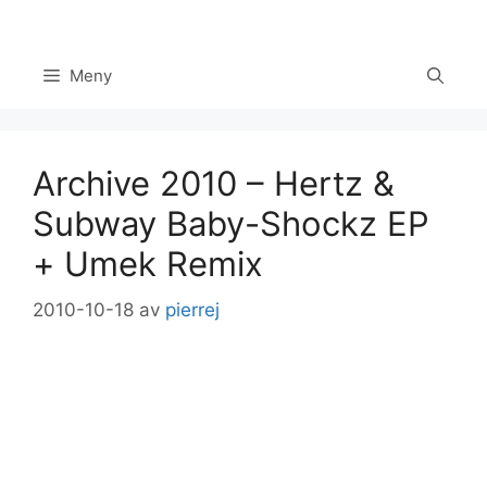
Hoppa
till
innehåll
Meny
Archive 2010 – Hertz &
Subway Baby-Shockz EP
+ Umek Remix
2010-10-18
av
pierrej
Set Youtube Channel ID